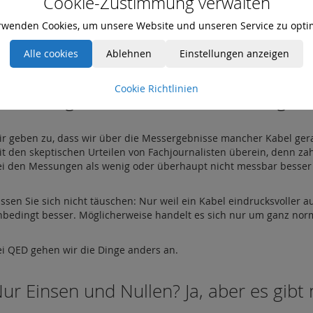
Cookie-Zustimmung verwalten
DMI-Messgeräte verfügen.
rwenden Cookies, um unsere Website und unseren Service zu opti
ir verwenden diese Ausrüstung nicht nur für die Entwicklung von
Alle cookies
Ablehnen
Einstellungen anzeigen
em Markt erhältlicher HDMI-Kabel.
Cookie Richtlinien
eine Frage: Viele HDMI-Kabel sind gleic
ir geben zu, dass wir über die Messergebnisse mancher Kabel gerad
it den skeptischen Urteilen von Fachjournalisten überein, denn za
ei den Messungen als wenig oder überhaupt nicht messbar besser a
ssen Sie sich nicht täuschen: Nur weil ein Kabel eindrucksvoller aus
nbedingt besser. Möglicherweise handelt es sich nur um ganz nor
ei QED gehen wir die Dinge anders an.
ur Einsen und Nullen? Ja, aber es gibt