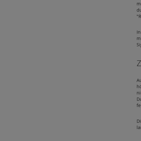
m
du
"R
I
m
Si
Z
A
h
n
Da
fe
D
la