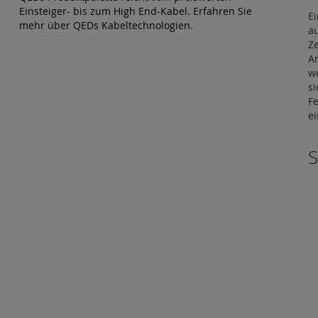
Einsteiger- bis zum High End-Kabel. Erfahren Sie
Ei
mehr über QEDs Kabeltechnologien.
a
Z
A
w
s
Fe
ei
S