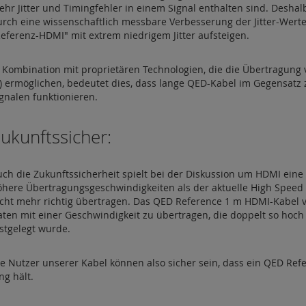
ehr Jitter und Timingfehler in einem Signal enthalten sind. Desha
rch eine wissenschaftlich messbare Verbesserung der Jitter-Werte,
eferenz-HDMI" mit extrem niedrigem Jitter aufsteigen.
n Kombination mit proprietären Technologien, die die Übertragung
) ermöglichen, bedeutet dies, dass lange QED-Kabel im Gegensatz 
gnalen funktionieren.
ukunftssicher:
uch die Zukunftssicherheit spielt bei der Diskussion um HDMI ein
öhere Übertragungsgeschwindigkeiten als der aktuelle High Speed 
icht mehr richtig übertragen. Das QED Reference 1 m HDMI-Kabel v
ten mit einer Geschwindigkeit zu übertragen, die doppelt so hoch
stgelegt wurde.
ie Nutzer unserer Kabel können also sicher sein, dass ein QED Re
ng hält.