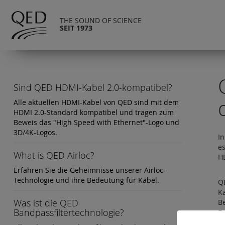
THE SOUND OF SCIENCE
SEIT 1973
Sind QED HDMI-Kabel 2.0-kompatibel?
Alle aktuellen HDMI-Kabel von QED sind mit dem
HDMI 2.0-Standard kompatibel und tragen zum
Beweis das "High Speed with Ethernet"-Logo und
3D/4K-Logos.
In
es
What is QED Airloc?
H
Erfahren Sie die Geheimnisse unserer Airloc-
Technologie und ihre Bedeutung für Kabel.
QE
K
Was ist die QED
Be
Bandpassfiltertechnologie?
Er
Er