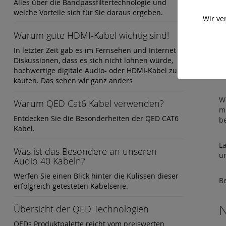
Alles über die Bandpassfiltertechnologie und
H
welche Vorteile sich für Sie daraus ergeben.
Wir ve
W
Warum gute HDMI-Kabel wichtig sind!
d
In letzter Zeit gab es im Fernsehen und Internet
Diskussionen, dass es sich nicht lohnen würde,
K
hochwertige digitale Audio- oder HDMI-Kabel zu
kaufen. Das sehen wir ganz anders
W
Warum QED Cat6 Kabel verwenden?
m
Entdecken Sie die Besonderheiten der QED CAT6
b
Kabel.
La
Was ist das Besondere an unseren
u
Audio 40 Kabeln?
Werfen Sie einen Blick hinter die Kulissen dieser
B
erfolgreich getesteten Kabelserie.
N
Übersicht der QED Technologien
QEDs Produktpalette reicht vom preiswerten