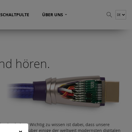
⌄
SCHALTPULTE
ÜBER UNS
nd hören.
funden haben. Wichtig zu wissen ist dabei, dass unsere
lungsabteilung über einige der weltweit modernsten digitalen
x