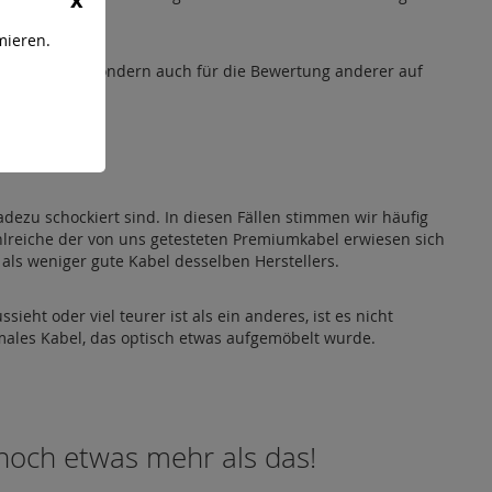
mieren.
 QED-Kabeln, sondern auch für die Bewertung anderer auf
h!
ezu schockiert sind. In diesen Fällen stimmen wir häufig
hlreiche der von uns getesteten Premiumkabel erwiesen sich
ls weniger gute Kabel desselben Herstellers.
sieht oder viel teurer ist als ein anderes, ist es nicht
males Kabel, das optisch etwas aufgemöbelt wurde.
 noch etwas mehr als das!