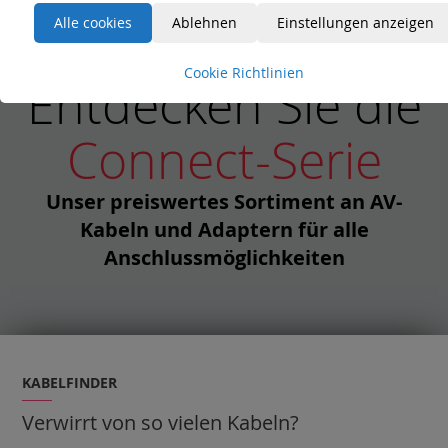
Alle cookies
Ablehnen
Einstellungen anzeigen
Cookie Richtlinien
Entdecken Sie die
Connect-Serie
Unser preiswertes Sortiment an AV-
Kabeln und Adaptern für alle
Anschlussmöglichkeiten
KABELFINDER
Verwirrt von so vielen Kabeln?