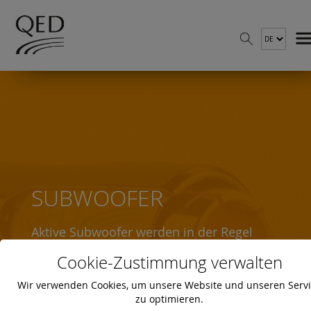
SUBWOOFER
Aktive Subwoofer werden in der Regel
über ein Mono-Cinchkabel mit dem (Vor-)
Cookie-Zustimmung verwalten
Verstärker oder Receiver verbunden. QED
hat hierfür eine Reihe von Kabeln in den
Wir verwenden Cookies, um unsere Website und unseren Serv
zu optimieren.
Qualitäten Profile, Performance und