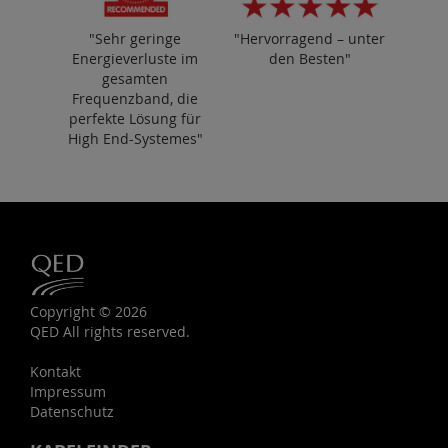
"Sehr geringe
"Hervorragend – unter
Energieverluste im
den Besten"
gesamten
Frequenzband, die
perfekte Lösung für
High End-Systemes"
Copyright © 2026
QED All rights reserved.
Kontakt
Impressum
Datenschutz