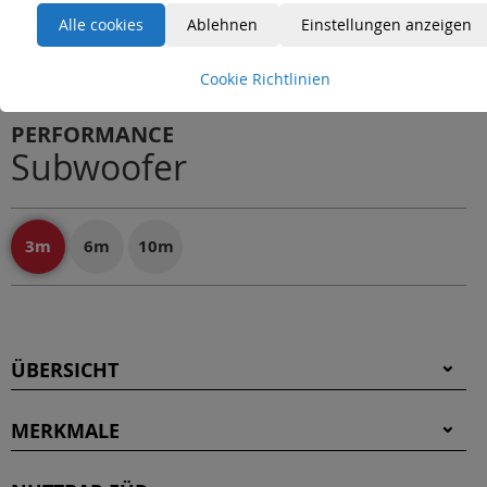
Alle cookies
Ablehnen
Einstellungen anzeigen
Cookie Richtlinien
PERFORMANCE
Subwoofer
3m
6m
10m
ÜBERSICHT
MERKMALE