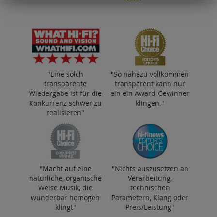
"Eine solch
"So nahezu vollkommen
transparente
transparent kann nur
Wiedergabe ist für die
ein ein Award-Gewinner
Konkurrenz schwer zu
klingen."
realisieren"
"So nahezu vollkommen transparent kann
"Macht auf eine
"Nichts auszusetzen an
nur ein ein Award-Gewinner klingen."
natürliche, organische
Verarbeitung,
Weise Musik, die
technischen
wunderbar homogen
Parametern, Klang oder
klingt"
Preis/Leistung"