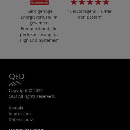
"Sehr geringe
"Hervorragend – unter
Energieverluste im
den Besten"
gesamten
Frequenzband, die
perfekte Lösung für
High End-Systemes"
Copyright © 2026
QED All rights reserved.
Kontakt
Impressum
Datenschutz